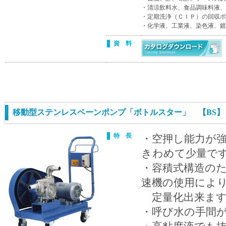
・清涼飲料水、食品調味料液、
・定期洗浄（ＣＩＰ）の回収ポ
・化学液、工業液、染色液、鍍
資 料
移動型ステンレスベーンポンプ「ボトルスター」 【BS】
特 長
・空押し能力が
きわめて少量で
・容積式構造の
速機の使用によ
定量化出来ます
・呼び水の手間