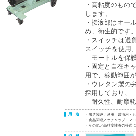
・高粘度のもの
します。
・接液部はオール
め、衛生的です
・スイッチは過負
スイッチを使用
モートルを保護
・固定と自在キャ
用で、稼動範囲
・ウレタン製の
採用しており、
耐久性、耐摩耗
用 途
・醸造関連／酒用・醤油用・も
・食品関連／ケチャップ・マヨ
・その他／高粘度性液の移送に