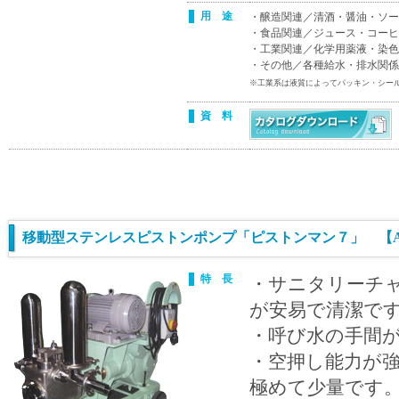
用 途
・醸造関連／清酒・醤油・ソー
・食品関連／ジュース・コーヒ
・工業関連／化学用薬液・染色
・その他／各種給水・排水関係
※工業系は液質によってパッキン・シー
資 料
移動型ステンレスピストンポンプ「ピストンマン７」 【APS
特 長
・サニタリーチ
が安易で清潔で
・呼び水の手間
・空押し能力が
極めて少量です