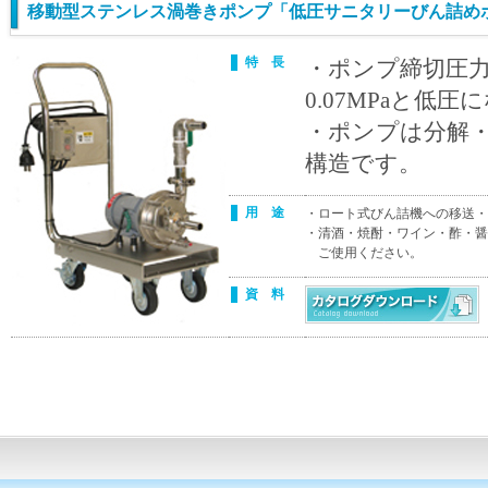
移動型ステンレス渦巻きポンプ「低圧サニタリーびん詰め
特 長
・ポンプ締切圧力が5
0.07MPaと低
・ポンプは分解
構造です。
用 途
・ロート式びん詰機への移送・
・清酒・焼酎・ワイン・酢・醤
ご使用ください。
資 料