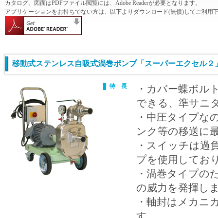
カタログ、図面はPDFファイル閲覧には、Adobe Readerが必要となります。
アプリケーションをお持ちでない方は、以下よりダウンロード(無償)してご利用
移動式ステンレス自吸式渦巻ポンプ「スーパーエクセル２」 
特 長
・カバー蝶ボル
できる、準サニ
・中圧タイプな
ンク等の移送に
・スイッチは過
プを使用してお
・渦巻タイプの
の威力を発揮し
・軸封はメカニ
す。