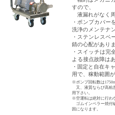
すので、
液漏れがなく周
・ポンプカバー
洗浄のメンテナ
・ステンレスベー
錆の心配があり
・スイッチは完
よる接点故障は
・固定と自在キャ
用で、稼動範囲
※ポンプ回転数は1750
又、液質ならび高粘度
用下さい。
※空運転は絶対に行わ
ゴムインペラー焼付破
因になります。