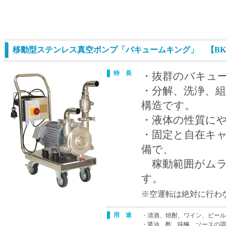
移動型ステンレス真空ポンプ「バキュームキング」 【B
特 長
・抜群のバキュ
・分解、洗浄、
構造です。
・液体の性質に
・固定と自在キャ
備で、
稼動範囲がムラ
す。
※空運転は絶対に行わ
用 途
・清酒、焼酎、ワイン、ビール
・醤油、酢、味醂、ソースの調