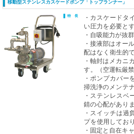
移動型ステンレスカスケードポンプ「トップランナー」 【
特 長
・カスケードタ
い圧力を必要と
・自吸能力が抜
・接液部はオー
配はなく衛生的
・軸封はメカニ
す。（空運転厳
・ポンプカバー
掃洗浄のメンテ
・ステンレスベー
錆の心配があり
・スイッチは過
プを使用してお
・固定と自在キャ