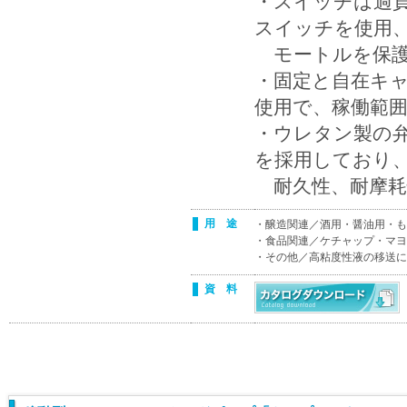
・スイッチは過負
スイッチを使用
モートルを保護
・固定と自在キ
使用で、稼働範
・ウレタン製の
を採用しており
耐久性、耐摩耗
用 途
・醸造関連／酒用・醤油用・も
・食品関連／ケチャップ・マヨ
・その他／高粘度性液の移送に
資 料