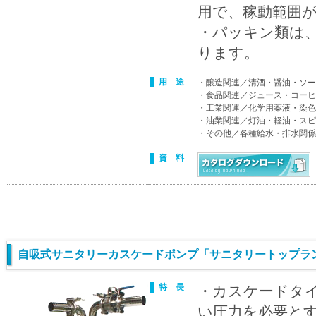
用で、稼動範囲
・パッキン類は
ります。
用 途
・醸造関連／清酒・醤油・ソー
・食品関連／ジュース・コーヒ
・工業関連／化学用薬液・染色
・油業関連／灯油・軽油・スピ
・その他／各種給水・排水関係
資 料
自吸式サニタリーカスケードポンプ「サニタリートップラン
特 長
・カスケードタ
い圧力を必要と