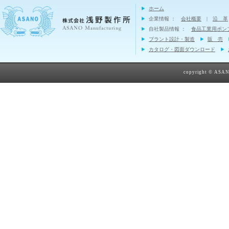
ホーム
企業情報 ：
会社概要
|
沿 革
自社製品情報 ：
食品工業用ポン
プラント設計・製造
販 売
カタログ・図面ダウンロード
copyright © ASANO