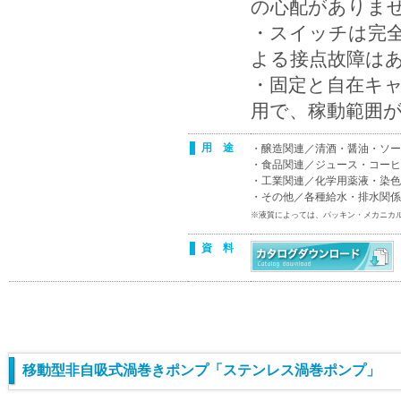
の心配がありま
・スイッチは完
よる接点故障は
・固定と自在キャ
用で、稼動範囲
用 途
・醸造関連／清酒・醤油・ソー
・食品関連／ジュース・コーヒ
・工業関連／化学用薬液・染色
・その他／各種給水・排水関係
※液質によっては、パッキン・メカニカ
資 料
移動型非自吸式渦巻きポンプ「ステンレス渦巻ポンプ」 【