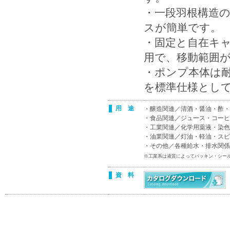
・一段羽根構造
スが簡単です。
・固定と自在キャ
用で、移動範囲
・ポンプ本体は耐蝕性
を標準仕様とし
用 途
・醸造関連／清酒・醤油・酢・
・食品関連／ジュース・コーヒ
・工業関連／化学用薬液・染色
・油業関連／灯油・軽油・スピ
・その他／各種給水・排水関係
※工業系は液質によってパッキン・シー
資 料