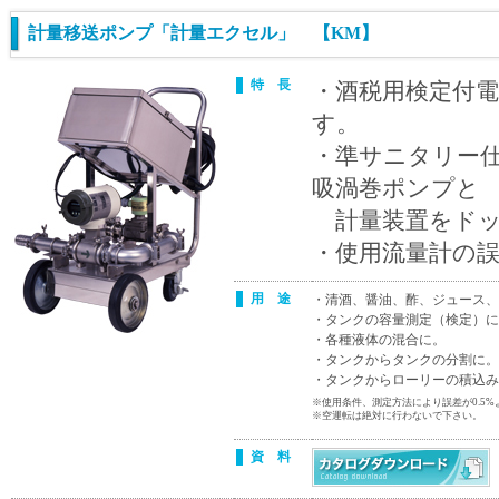
計量移送ポンプ「計量エクセル」 【KM】
特 長
・酒税用検定付
す。
・準サニタリー
吸渦巻ポンプと
計量装置をドッ
・使用流量計の誤
用 途
・清酒、醤油、酢、ジュース、
・タンクの容量測定（検定）に
・各種液体の混合に。
・タンクからタンクの分割に。
・タンクからローリーの積込み
※使用条件、測定方法により誤差が0.5
※空運転は絶対に行わないで下さい。
資 料