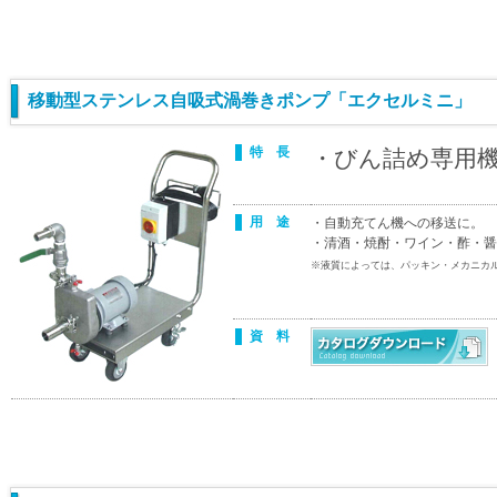
移動型ステンレス自吸式渦巻きポンプ「エクセルミニ」 
特 長
・びん詰め専用
用 途
・自動充てん機への移送に。
・清酒・焼酎・ワイン・酢・醤
※液質によっては、パッキン・メカニカ
資 料