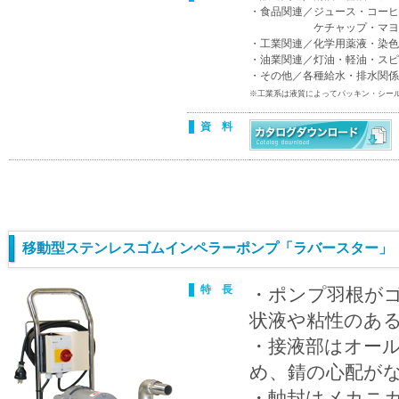
・食品関連／ジュース・コーヒ
ケチャップ・マヨネーズ
・工業関連／化学用薬液・染色
・油業関連／灯油・軽油・スピ
・その他／各種給水・排水関係
※工業系は液質によってパッキン・シー
資 料
移動型ステンレスゴムインペラーポンプ「ラバースター」 
特 長
・ポンプ羽根が
状液や粘性のあ
・接液部はオール
め、錆の心配が
・軸封はメカニ