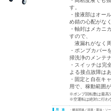
・高粘度液でも
す。
・接液部はオール
め錆の心配がな
・軸封はメカニ
すので、
液漏れがなく周
・ポンプカバー
掃洗浄のメンテ
・スイッチは完
よる接点故障は
・固定と自在キャ
用で、稼動範囲
※ポンプ回転数は最高5
※空運転は絶対に行わ
用 途
・醸造関連／清酒・醤油・ソー