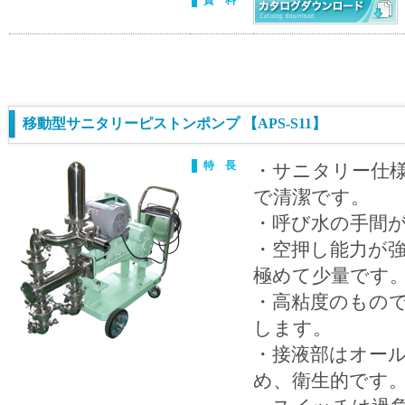
資 料
移動型サニタリーピストンポンプ 【APS-S11】
特 長
・サニタリー仕
で清潔です。
・呼び水の手間
・空押し能力が
極めて少量です
・高粘度のもの
します。
・接液部はオールス
め、衛生的です