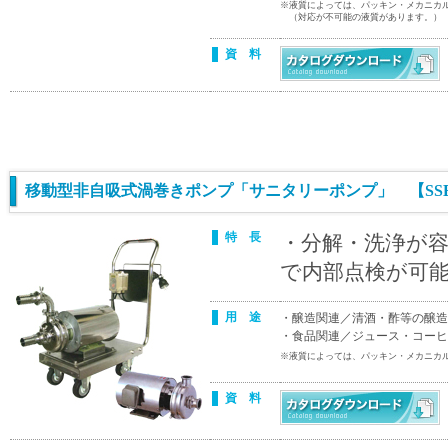
※液質によっては、パッキン・メカニカ
（対応が不可能の液質があります。）
資 料
移動型非自吸式渦巻きポンプ「サニタリーポンプ」 【SS
特 長
・分解・洗浄が
で内部点検が可
用 途
・醸造関連／清酒・酢等の醸造
・食品関連／ジュース・コーヒ
※液質によっては、パッキン・メカニカ
資 料