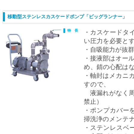
移動型ステンレスカスケードポンプ「ビッグランナー」 
特 長
・カスケードタ
い圧力を必要と
・自吸能力が抜
・接液部はオールス
め、錆の心配は
・軸封はメカニ
すので、
液漏れがなく周
禁止）
・ポンプカバー
掃洗浄のメンテ
・ステンレスベース