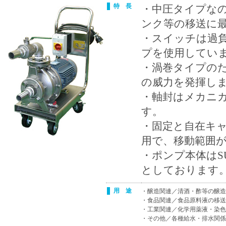
特 長
・中圧タイプな
ンク等の移送に
・スイッチは過
プを使用してい
・渦巻タイプの
の威力を発揮し
・軸封はメカニ
す。
・固定と自在キャ
用で、移動範囲
・ポンプ本体はSU
としております
用 途
・醸造関連／清酒・酢等の醸造
・食品関連／食品原料液の移送
・工業関連／化学用薬液・染色
・その他／各種給水・排水関係