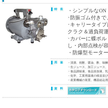
特 長
・シンプルなON
･防振ゴム付きで
･キャリータイ
クラク＆過負荷
･カバーに蝶ボ
し・内部点検が
・防爆型モータ
用 途
・清酒、焼酎、醤油、酢、味醂
・生ジュース、加工ジュース、
・食品調味液、食品添加液、乳
・化学、工業用薬液の移送並び
・産業機械の装置、機器組込用
資 料