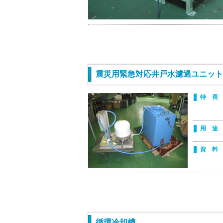
震災用緊急対応井戸水濾過ユニット
特 長
用 途
資 料
循環冷却槽