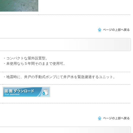
このページの上部へ戻る
・コンパクトな屋外設置型。
・未使用なら５年間そのままで使用可。
・地震時に、井戸の手動式ポンプにて井戸水を緊急濾過するユニット。
このページの上部へ戻る