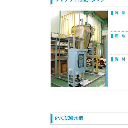
特 長
用 途
資 料
PVC試験水槽